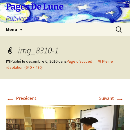
Aller
Pages De Lune
au
Publications
contenu
Recherc
Menu
img_8310-1
Publié le
décembre 6, 2016
dans
Page d’accueil
Pleine
résolution (640 × 480)
←
→
Précédent
Suivant