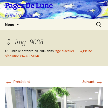
Aller
Pages De Lune
au
Publications
contenu
Recherc
Menu
img_9088
Publié le
octobre 20, 2016
dans
Page d’accueil
Pleine
résolution (3456 × 5184)
←
→
Précédent
Suivant